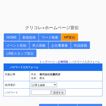
クリコレ×ホームページ宣伝
HOME
新規投稿
ワード検索
HP宣伝
イベント告知
求人情報
お仕事募集
作品投稿
LINEスタンプ宣伝
トップページ
>
記事閲覧
> パスワード入力フォーム
パスワード入力フォーム
対象記事
件名：
株式会社佐藤肉店
名前： 匿名
処理選択
パスワード