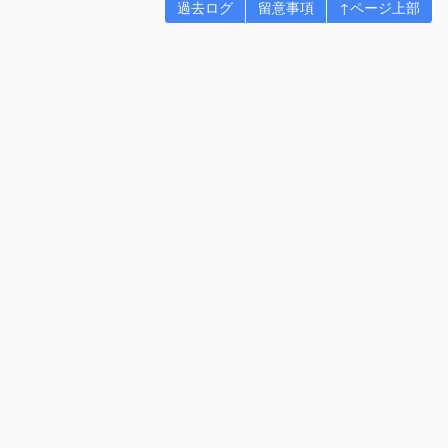
過去ログ
留意事項
↑ページ上部